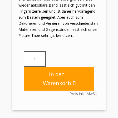
wieder ablösbare Band lässt sich gut mit den
Fingern zerreißen und ist daher hervorragend
zum Basteln geeignet. Aber auch zum
Dekorieren und Verzieren von verschiedensten
Materialien und Gegenständen lässt sich unser
Picture Tape sehr gut benutzen.
Picture
Tape
Papier
ablösbar
In den
19mm
Warenkorb
x
10m
Preis inkl. MwSt.
mit
26mm
Pappkern
"Sektkelche