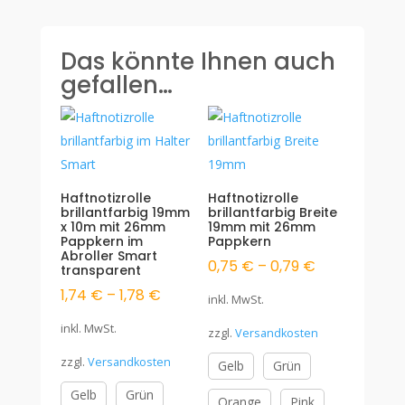
mit
Rosen"
Menge
Das könnte Ihnen auch
gefallen…
Haftnotizrolle
Haftnotizrolle
brillantfarbig 19mm
brillantfarbig Breite
x 10m mit 26mm
19mm mit 26mm
Pappkern im
Pappkern
Abroller Smart
0,75
€
–
0,79
€
transparent
1,74
€
–
1,78
€
inkl. MwSt.
inkl. MwSt.
zzgl.
Versandkosten
zzgl.
Versandkosten
Gelb
Grün
Gelb
Grün
Orange
Pink