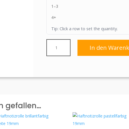
1–3
4+
Tip: Click a row to set the quantity.
Krepp-
In den Waren
Klebeband
bzw.
Abdeckband
38mm
x
50m
cremefarbig
mit
76mm
h gefallen…
Pappkern
Menge