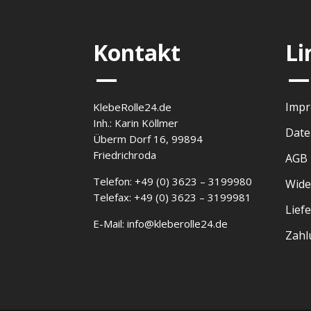
Kontakt
Li
—
—
Imp
KlebeRolle24.de
Inh.: Karin Köllmer
Date
Überm Dorf 16, 99894
Friedrichroda
AGB
Telefon: +49 (0) 3623 – 3199980
Wide
Telefax: +49 (0) 3623 – 3199981
Lief
E-Mail: info@kleberolle24.de
Zahl