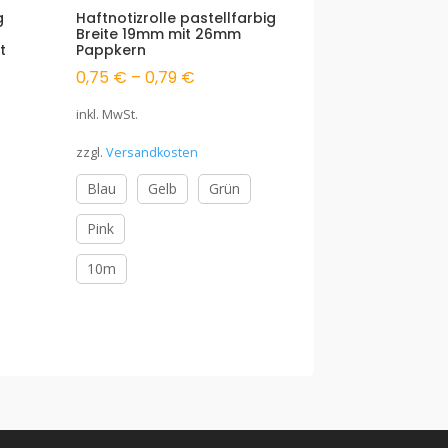
g
Haftnotizrolle pastellfarbig
Breite 19mm mit 26mm
t
Pappkern
0,75
€
–
0,79
€
inkl. MwSt.
zzgl.
Versandkosten
Blau
Gelb
Grün
Pink
10m