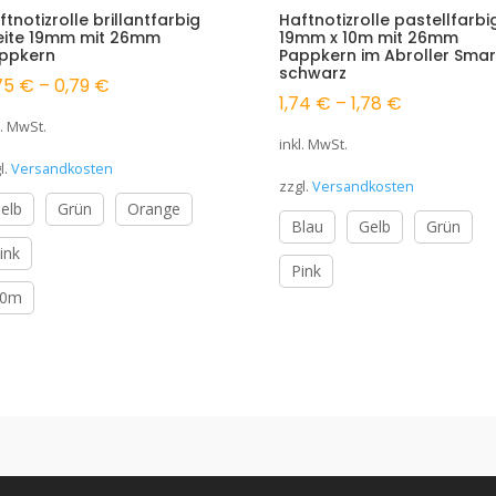
ftnotizrolle brillantfarbig
Haftnotizrolle pastellfarbi
eite 19mm mit 26mm
19mm x 10m mit 26mm
ppkern
Pappkern im Abroller Smar
schwarz
75
€
–
0,79
€
1,74
€
–
1,78
€
l. MwSt.
inkl. MwSt.
l.
Versandkosten
zzgl.
Versandkosten
elb
Grün
Orange
Blau
Gelb
Grün
ink
Pink
10m