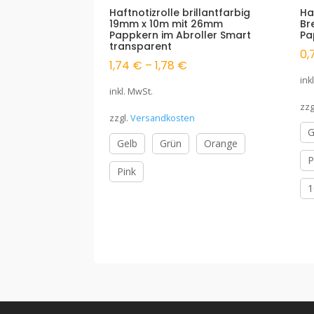
Haftnotizrolle brillantfarbig
Ha
19mm x 10m mit 26mm
Br
Pappkern im Abroller Smart
Pa
transparent
0,
1,74
€
–
1,78
€
ink
inkl. MwSt.
zzg
zzgl.
Versandkosten
G
Gelb
Grün
Orange
P
Pink