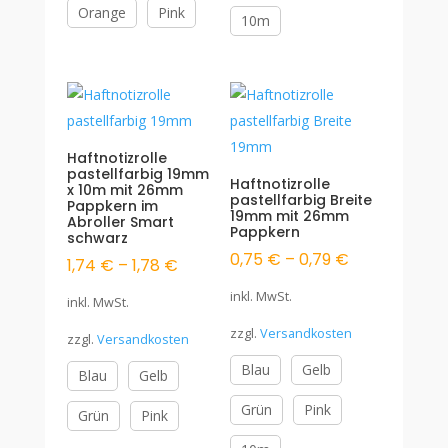
Orange
Pink
10m
Haftnotizrolle
pastellfarbig 19mm
Haftnotizrolle
x 10m mit 26mm
pastellfarbig Breite
Pappkern im
19mm mit 26mm
Abroller Smart
Pappkern
schwarz
0,75
€
–
0,79
€
1,74
€
–
1,78
€
inkl. MwSt.
inkl. MwSt.
zzgl.
Versandkosten
zzgl.
Versandkosten
Blau
Gelb
Blau
Gelb
Grün
Pink
Grün
Pink