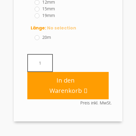
12mm
15mm
19mm
Länge
:
No selection
20m
Klebefilmband
PP
kristallklar
classic
In den
mit
Warenkorb
26mm
Plastikkern
Preis inkl. MwSt.
Menge