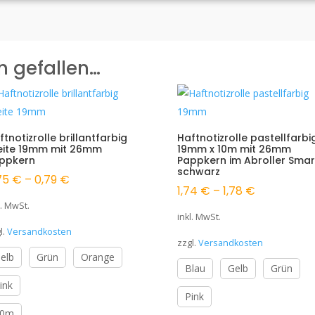
Pappkern
Menge
h gefallen…
ftnotizrolle brillantfarbig
Haftnotizrolle pastellfarbi
eite 19mm mit 26mm
19mm x 10m mit 26mm
ppkern
Pappkern im Abroller Smar
schwarz
75
€
–
0,79
€
1,74
€
–
1,78
€
l. MwSt.
inkl. MwSt.
l.
Versandkosten
zzgl.
Versandkosten
elb
Grün
Orange
Blau
Gelb
Grün
ink
Pink
10m