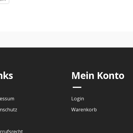
nks
Mein Konto
—
ressum
Login
nschutz
Warenkorb
rrufsrecht