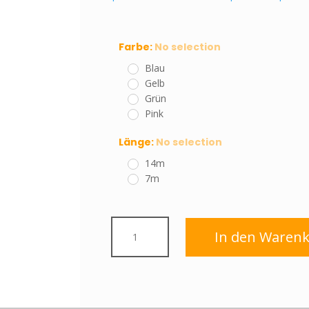
Farbe
:
No selection
Blau
Gelb
Grün
Pink
Länge
:
No selection
14m
7m
Haftnotizrolle
In den Waren
pastellfarbig
Breite
60mm
mit
26mm