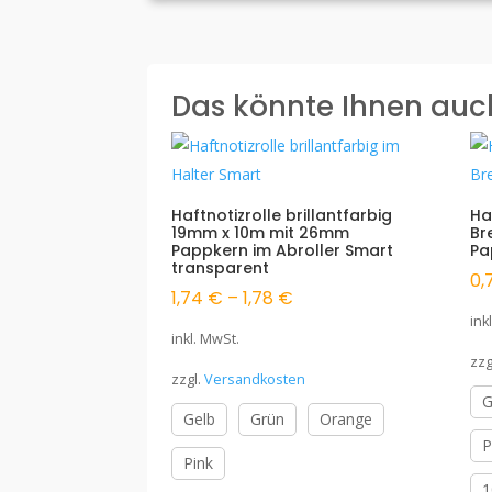
Das könnte Ihnen auc
Haftnotizrolle brillantfarbig
Ha
19mm x 10m mit 26mm
Br
Pappkern im Abroller Smart
Pa
transparent
0,
1,74
€
–
1,78
€
ink
inkl. MwSt.
zzg
zzgl.
Versandkosten
G
Gelb
Grün
Orange
P
Pink