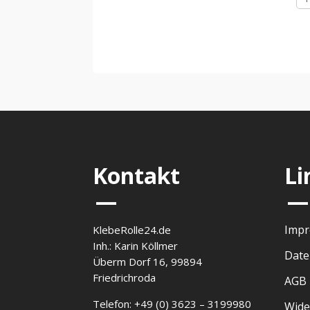
Kontakt
Li
—
—
Imp
KlebeRolle24.de
Inh.: Karin Köllmer
Date
Überm Dorf 16, 99894
Friedrichroda
AGB
Telefon: +49 (0) 3623 – 3199980
Wide