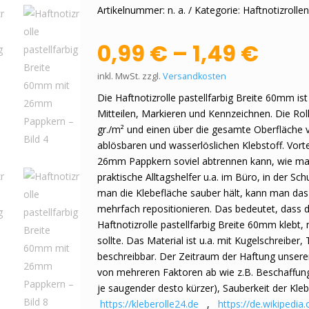
Artikelnummer:
n. a.
Kategorie:
Haftnotizrolle
0,99
€
–
1,49
€
inkl. MwSt.
zzgl.
Versandkosten
Die Haftnotizrolle pastellfarbig Breite 60mm i
Mitteilen, Markieren und Kennzeichnen. Die Rol
gr./m² und einen über die gesamte Oberfläche v
ablösbaren und wasserlöslichen Klebstoff. Vorte
26mm Pappkern soviel abtrennen kann, wie man 
praktische Alltagshelfer u.a. im Büro, in der S
man die Klebefläche sauber hält, kann man das
mehrfach repositionieren. Das bedeutet, dass 
Haftnotizrolle pastellfarbig Breite 60mm klebt,
sollte. Das Material ist u.a. mit Kugelschreiber, 
beschreibbar. Der Zeitraum der Haftung unser
von mehreren Faktoren ab wie z.B. Beschaffung 
je saugender desto kürzer), Sauberkeit der K
https://kleberolle24.de
,
https://de.wikipedia.