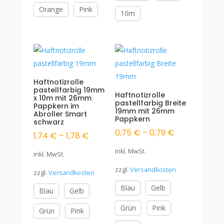
Orange
Pink
10m
Haftnotizrolle
pastellfarbig 19mm
Haftnotizrolle
x 10m mit 26mm
pastellfarbig Breite
Pappkern im
19mm mit 26mm
Abroller Smart
Pappkern
schwarz
0,75
€
–
0,79
€
1,74
€
–
1,78
€
inkl. MwSt.
inkl. MwSt.
zzgl.
Versandkosten
zzgl.
Versandkosten
Blau
Gelb
Blau
Gelb
Grün
Pink
Grün
Pink