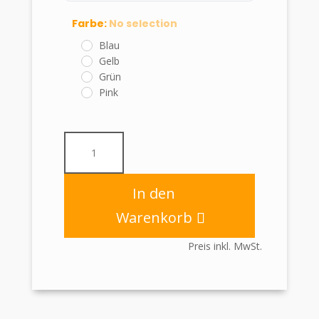
Farbe
:
No selection
Blau
Gelb
Grün
Pink
Haftnotizrolle
pastellfarbig
60mm
x
In den
7m
Warenkorb
mit
26mm
Preis inkl. MwSt.
Pappkern
im
Halter
schwarz