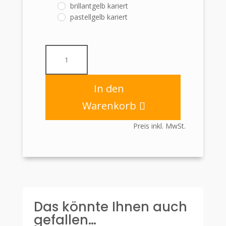
brillantgelb kariert
pastellgelb kariert
Haftnotizrolle
kariert
60mm
x
In den
10m
Warenkorb
mit
26mm
Preis inkl. MwSt.
Pappkern
im
Halter
transparent
Menge
Das könnte Ihnen auch
gefallen…