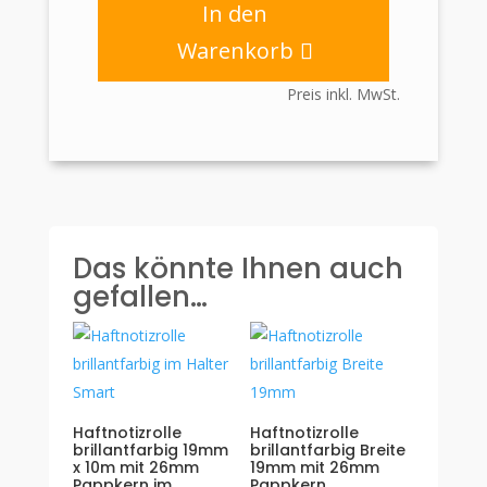
Abdeckband
In den
cremefarbig
Warenkorb
mit
26mm
Preis inkl. MwSt.
Pappkern
Menge
Das könnte Ihnen auch
gefallen…
Haftnotizrolle
Haftnotizrolle
brillantfarbig 19mm
brillantfarbig Breite
x 10m mit 26mm
19mm mit 26mm
Pappkern im
Pappkern