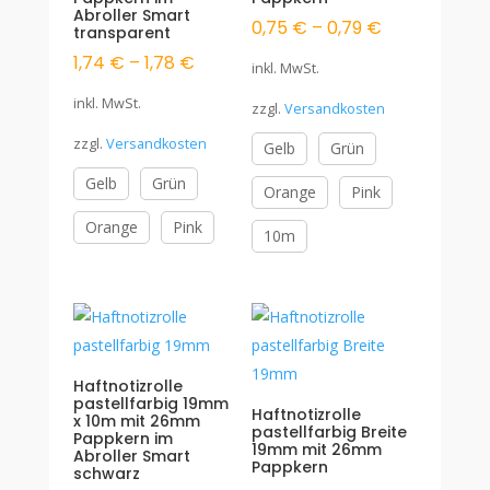
Abroller Smart
0,75
€
–
0,79
€
transparent
1,74
€
–
1,78
€
inkl. MwSt.
inkl. MwSt.
zzgl.
Versandkosten
zzgl.
Versandkosten
Gelb
Grün
Gelb
Grün
Orange
Pink
Orange
Pink
10m
Haftnotizrolle
pastellfarbig 19mm
Haftnotizrolle
x 10m mit 26mm
pastellfarbig Breite
Pappkern im
19mm mit 26mm
Abroller Smart
Pappkern
schwarz